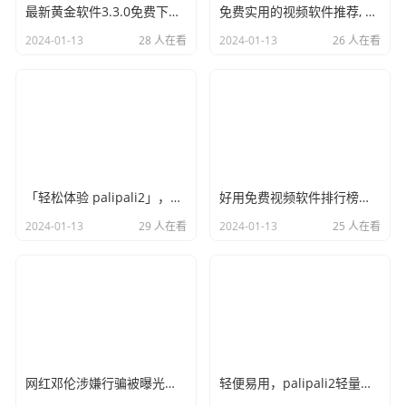
最新黄金软件3.3.0免费下载与安装攻略
免费实用的视频软件推荐, 让您充分享受影视娱乐乐趣
2024-01-13
28 人在看
2024-01-13
26 人在看
「轻松体验 palipali2」，官方入口现已上线
好用免费视频软件排行榜：哪些值得推荐？
2024-01-13
29 人在看
2024-01-13
25 人在看
网红邓伦涉嫌行骗被曝光，涉及金额上百万元
轻便易用，palipali2轻量版正式发布