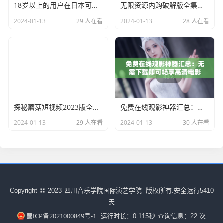
18岁以上的用户在日本可以购买MacBook了
无限资源内购破解版全集，享受无限资源的极致体验
2024-01-13
29 人在看
2024-01-13
28 人在看
探秘蘑菇短视频2023版全新互动体验！
免费在线观影神器汇总：无需下载即可畅享高清电影
2024-01-13
29 人在看
2024-01-13
30 人在看
四川音乐学院国际演艺学院
Copyright
2023
版权所有.安全运行
5410
天
蜀ICP备2021000849号-1
运行时长：0.115秒
查询信息：22 次